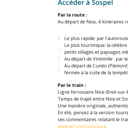
Accéder à Sospel
Par la route :
Au départ de Nice, 4 itinéraires r
Le plus rapide: par l'autorout
Le plus touristique: la célèbre
petits villages et paysages mé
Au départ de Vintimille : par l
Au départ de Cunéo (Piémont) :
fermée à la suite de la tempêt
Par le train :
Ligne ferroviaire Nice-Breil-sur
Temps de trajet entre Nice et S
Une manière originale, authentiq
En été, pensez à la version tour
ses commentaires relatant le trac
www.ter.sncf.com/paca