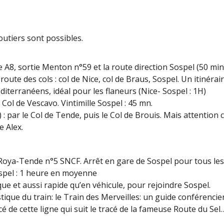
outiers sont possibles.
e A8, sortie Menton n°59 et la route direction Sospel (50 mi
 route des cols : col de Nice, col de Braus, Sospel. Un itinéra
diterranéens, idéal pour les flaneurs (Nice- Sospel : 1H)
e Col de Vescavo. Vintimille Sospel : 45 mn.
 par le Col de Tende, puis le Col de Brouis. Mais attention 
e Alex.
-Roya-Tende n°5 SNCF. Arrêt en gare de Sospel pour tous les 
ospel : 1 heure en moyenne
ue et aussi rapide qu’en véhicule, pour rejoindre Sospel.
istique du train: le Train des Merveilles: un guide conféren
é de cette ligne qui suit le tracé de la fameuse Route du Sel